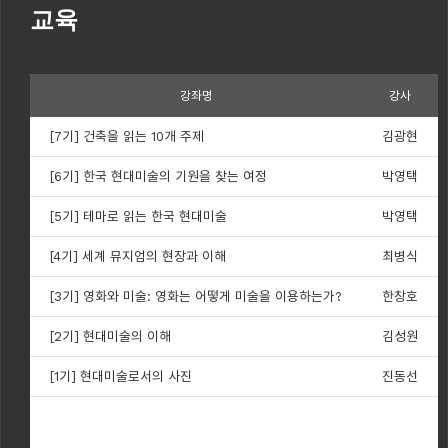
교육
강좌명
강사
[7기] 건축을 읽는 10개 주제
김광현
[6기] 한국 현대미술의 기원을 찾는 여정
박영택
[5기] 테마로 읽는 한국 현대미술
박영택
[4기] 세계 뮤지엄의 현장과 이해
최병식
[3기] 영화와 미술: 영화는 어떻게 미술을 이용하는가?
한창호
[2기] 현대미술의 이해
김성원
[1기] 현대미술로서의 사진
진동선