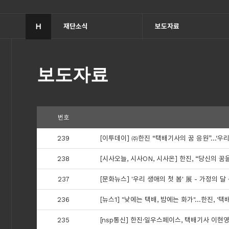
H
재단소식
보도자료
보도자료
번호
239
[이투데이] ㈜한진 “택배기사의 꿈 응원”…‘우리
238
[시사오늘, 시사ON, 시사온] 한진, “당신의
237
[문화뉴스] '우리 생애의 첫 봄' 展 - 가정의 
236
[뉴스1] "낮에는 택배, 밤에는 화가"…한진, '
235
[nsp통신] 한진·일우스페이스, 택배기사 이현