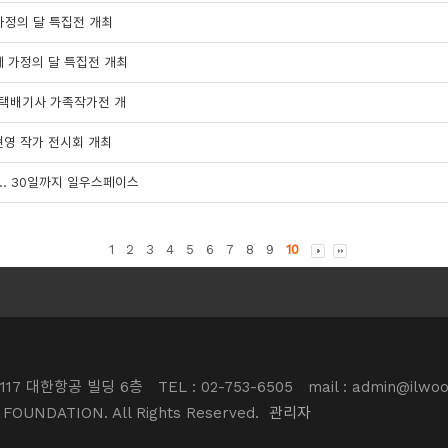
가정의 달 특집전 개최
께 가정의 달 특집전 개최
 택배기사 가족작가전 개
현영 작가 전시회 개최
… 30일까지 일우스페이스
1
2
3
4
5
6
7
8
9
10
117 대한항공 빌딩 6층
TEL : 02-753-6505
mail : admin@ilwoo
 FOUNDATION. All Rights Reserved.
관리자