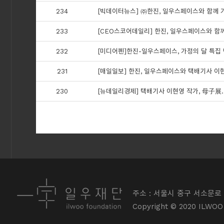
234
[빅데이터뉴스] ㈜한진, 일우스페이스와 함께 
233
[CEO스코어데일리] 한진, 일우스페이스와 함
232
[미디어펜]한진-일우스페이스, 가정의 달 특집
231
[매일일보] 한진, 일우스페이스와 택배기사 이
230
[뉴데일리경제] 택배기사 이현영 작가, 母子展
주소 : 서울시 중구 서소문로 
Copyright © 2020 ILWOO