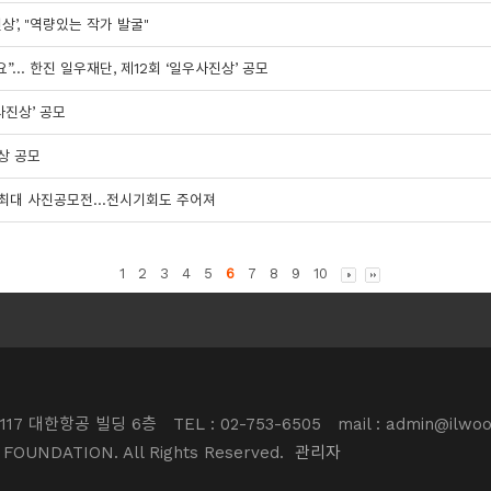
상’, "역량있는 작가 발굴"
”… 한진 일우재단, 제12회 ‘일우사진상’ 공모
사진상’ 공모
상 공모
최대 사진공모전...전시기회도 주어져
1
2
3
4
5
6
7
8
9
10
117 대한항공 빌딩 6층
TEL : 02-753-6505
mail : admin@ilwoo
 FOUNDATION. All Rights Reserved.
관리자