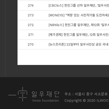
274
[CBC뉴스] 한진그룹 산하 일우재단, ‘일우사진
273
[MONEYS] “역량 있는 사진작가들 도전하세요
272
[NBN뉴스] 한진그룹 일우재단, 제12회 ‘일우
271
[메가경제] 한진그룹 일우재단, 12회 일우사진
270
[뉴스프리존] 22일부터 일우사진상 공모 국내
주소 : 서울시 중구 서소문로 
Copyright © 2020 ILWOO