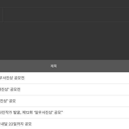
제목
일우사진상 공모전
사진상’ 공모전
진상’ 공모
진작가 발굴, 제12회 ‘일우사진상’ 공모”
 내달 22일까지 공모